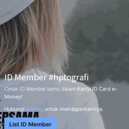
ID Member #hptografi
Cetak ID Member kamu dalam
Kartu ID Card e-
Money!
Hubungi
Admin
, untuk mendapatkannya.
List ID Member