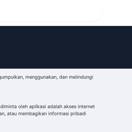
imer
Produk Rekomendasi
Login/Daftar
engumpulkan, menggunakan, dan melindungi
minta oleh aplikasi adalah akses internet
n, atau membagikan informasi pribadi